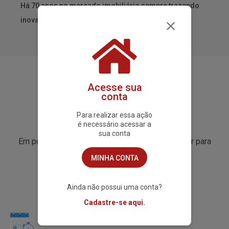
Há 70 anos no mercado imobiliário sempre trazendo
inovação.
Acesse sua
conta
Para realizar essa ação
Jornada Simplificada
é necessário acessar a
sua conta
Em poucos cliques você pode encontrar um lugar para
morar.
MINHA CONTA
E o melhor: sem sair do sofá.
Ainda não possui uma conta?
Cadastre-se aqui.